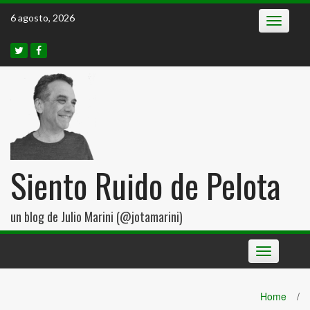
Skip
6 agosto, 2026
Toggle
to
navigatio
content
Siento Ruido de Pelota
un blog de Julio Marini (@jotamarini)
Toggle
navigation
Home
/