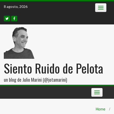
Skip
8 agosto, 2026
Toggle
to
navigatio
content
Siento Ruido de Pelota
un blog de Julio Marini (@jotamarini)
Toggle
navigation
Home
/