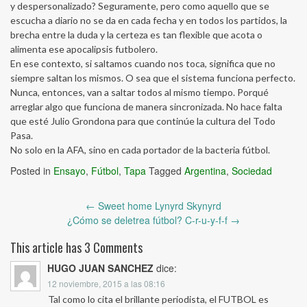
y despersonalizado? Seguramente, pero como aquello que se
escucha a diario no se da en cada fecha y en todos los partidos, la
brecha entre la duda y la certeza es tan flexible que acota o
alimenta ese apocalipsis futbolero.
En ese contexto, si saltamos cuando nos toca, significa que no
siempre saltan los mismos. O sea que el sistema funciona perfecto.
Nunca, entonces, van a saltar todos al mismo tiempo. Porqué
arreglar algo que funciona de manera sincronizada. No hace falta
que esté Julio Grondona para que continúe la cultura del Todo
Pasa.
No solo en la AFA, sino en cada portador de la bacteria fútbol.
Posted in
Ensayo
,
Fútbol
,
Tapa
Tagged
Argentina
,
Sociedad
Post
←
Sweet home Lynyrd Skynyrd
navigation
¿Cómo se deletrea fútbol? C-r-u-y-f-f
→
This article has 3 Comments
HUGO JUAN SANCHEZ
dice:
12 noviembre, 2015 a las 08:16
Tal como lo cita el brillante periodista, el FUTBOL es