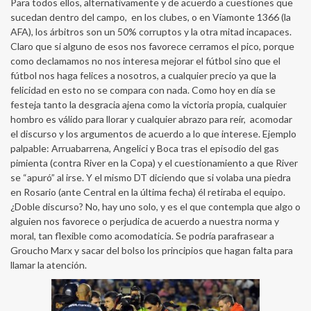
Para todos ellos, alternativamente y de acuerdo a cuestiones que
sucedan dentro del campo, en los clubes, o en Viamonte 1366 (la
AFA), los árbitros son un 50% corruptos y la otra mitad incapaces.
Claro que si alguno de esos nos favorece cerramos el pico, porque
como declamamos no nos interesa mejorar el fútbol sino que el
fútbol nos haga felices a nosotros, a cualquier precio ya que la
felicidad en esto no se compara con nada. Como hoy en día se
festeja tanto la desgracia ajena como la victoria propia, cualquier
hombro es válido para llorar y cualquier abrazo para reír, acomodar
el discurso y los argumentos de acuerdo a lo que interese. Ejemplo
palpable: Arruabarrena, Angelici y Boca tras el episodio del gas
pimienta (contra River en la Copa) y el cuestionamiento a que River
se “apuró” al irse. Y el mismo DT diciendo que si volaba una piedra
en Rosario (ante Central en la última fecha) él retiraba el equipo.
¿Doble discurso? No, hay uno solo, y es el que contempla que algo o
alguien nos favorece o perjudica de acuerdo a nuestra norma y
moral, tan flexible como acomodaticia. Se podría parafrasear a
Groucho Marx y sacar del bolso los principios que hagan falta para
llamar la atención.