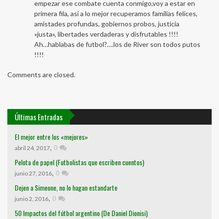
empezar ese combate cuenta conmigo,voy a estar en
primera fila, así a lo mejor recuperamos familias felices,
amistades profundas, gobiernos probos, justicia
«justa», libertades verdaderas y disfrutables !!!!
Ah…hablabas de futbol?….los de River son todos putos
!!!!
Comments are closed.
Últimas Entradas
El mejor entre los «mejores»
,
0
abril 24, 2017
Pelota de papel (Futbolistas que escriben cuentos)
,
0
junio 27, 2016
Dejen a Simeone, no lo hagan estandarte
,
0
junio 2, 2016
50 Impactos del fútbol argentino (De Daniel Dionisi)