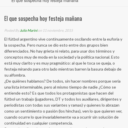
El que sospecha hoy festeja mañana
El que sospecha hoy festeja mañana
Posted By
Julio Marini
on 11 noviembre, 2015
El fútbol argentino vive continuamente oscilando entre la euforia y
la sospecha. Pero nunca se dio esto entre dos grupos bien
diferenciados. No hay grieta ni relato, para usar dos términos y
conceptos muy de moda en la sociedad y la política nacional. Esto
está muy clarito y es muy pragmático: al que le toca se queja, o
festeja mirando para otro lado mientras barren la basura debajo de
su alfombra.
¿De quiénes hablamos? De todos, sin hacer nombres porque sería
una lista interminable, pero al mismo tiempo de nadie ¿Cómo se
entiende esto? Es que todos los protagonistas que hacen del
fútbol un trabajo (jugadores, DT y todos los auxiliares, dirigentes y
periodistas con todas sus variantes y ramas) y quienes lo abrazan
como un sentimiento o pasión (los hinchas), ven lo que quieren ver,
cuando ocurre lo que invariablemente va a ocurrir sin solución de
continuidad en cualquier competencia.