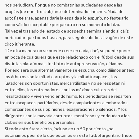
nos perjudican. Por qué no combatir las suciedades desde las
propias (de nuestro club) ante determinados hechos. Nada de
autoflagelarse, apenas darle la espalda a lo espurio, no festejarlo
como válido o aceptable porque otro en su momento lo hizo.
Tal vez el traslado del estado de sospecha termina siendo al cáliz
purificador que todos buscan, para seguir subidos al vagón de este
circo itinerante.
“De otra manera no se puede creer en nada, che”, se puede poner
en boca de cualquiera que esté relacionado con el fútbol desde sus
distintas plataformas. Instinto de autopreservación, diríamos.
Por eso será que alternativamente se escucha, como dijimos antes:
los árbitros son la mitad corruptos y la mitad incapaces, los
jugadores son oportunistas, mercantilistas y no se respetan ni
entre ellos, los entrenadores son los máximos cultores del
resultadismo y viven vendiendo humo, los periodistas se reparten
entre incapaces, partidarios, desde complacientes a embozados
comerciantes de sus opiniones, exageraciones o silencios. Y los
dirigentes son la mayoría corruptos, mentirosos y endeudan a los
clubes en sus beneficios personales.
Si todo esto fuera cierto, incluso en un 50 por ciento ¿no
estaríamos peor de lo que estamos en este fútbol argentino triste