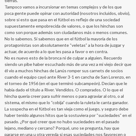
tierras.
Tampoco vamos a incursionar en temas complejos y de los que
poca gente puede opinar con autoridad (nosotros incluídos, obvio),
sobre si esto que pasa en el fútbol es reflejo de una sociedad
supuestamente empobrecida de valores, o que los hinchas son
como son porque además son ciudadanos más o menos comunes.
No lo sabemos. Sí sabemos que en el fútbol la mayoría de los
protagonistas son absolutamente “veletas” a la hora de juzgar y
actuar, de acuerdo a lo que les pasa a favor o en contra.
No es nuevo esto de la bronca ni de culpar a alguien. Recuerdo
siendo un pibe haber escuchado más de una vez a mi viejo decir que
él vio a muchos hinchas de Lanús romper sus carnets de socios
cuando el equipo cayó ante River 3-1 en cancha de San Lorenzo, en
el torneo de 1956 (en el que terminó subcampeón). Decían que le
había dado el título a River. Vendidos. O comprados. O lo que el
hincha quería creer para sufrir menos o para agraviar al otro, o al
sistema, el mismo que lo “cobija” cuando la ruleta le canta ganador.
La sospecha en el fútbol es tan vieja como el juego, y seguro debe
haber tenido algunos hitos que la sostuviera por “suciedades” en el
pasado. ¿Por qué creer que no hubo suciedades en el pasado
lejano, mediano y cercano? Porqué, uno se pregunta, hay que
pararse en una u otra vereda si esas suciedades nos favorecen o