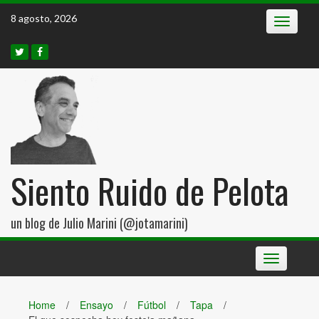
Skip
8 agosto, 2026
Toggle
to
navigatio
content
Siento Ruido de Pelota
un blog de Julio Marini (@jotamarini)
Toggle
navigation
Home
/
Ensayo
/
Fútbol
/
Tapa
/