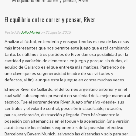
El equilibrio entre correr y pensar, River
El equilibrio entre correr y pensar, River
Posted By
Julio Marini
on 31 agosto, 2015
Analizar al fútbol, entenderlo y ensayar teorías es una de las cosas
más interesantes que nos permite este juego que está cambiando
tanto. Los últimos tres partidos de River dan esa posibilidad por la
cantidad y variación de elementos en juego y porque sin dudas, el
equipo de Gallardo es el que entrega más matices. Partiendo de
uno clave que es su generosidad (madre de sus virtudes y
defectos, al fin), aunque esta le juegue en contra muchas veces.
El mejor River de Gallardo, el del torneo argentino anterior y en el
cual salió subcampeón, presentó en sociedad de la mejor manera al
técnico. Fue el sorprendente River. Juego ofensivo «desde» sus
centrales y el volante central, posesión inclaudicable, rotación,
pausa, aceleración, distracción y llegada. Pero básicamente la
posesión con alternancias en el toque y la aceleración (una versión
autóctona de los máximos exponentes de la posesión efectiva:
Barcelona y Bayern Munich, salvando las distancias y solo para ser