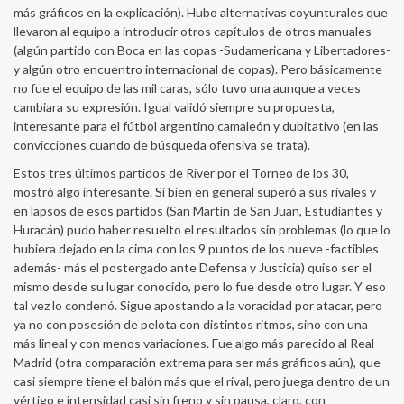
más gráficos en la explicación). Hubo alternativas coyunturales que
llevaron al equipo a introducir otros capítulos de otros manuales
(algún partido con Boca en las copas -Sudamericana y Libertadores-
y algún otro encuentro internacional de copas). Pero básicamente
no fue el equipo de las mil caras, sólo tuvo una aunque a veces
cambiara su expresión. Igual validó siempre su propuesta,
interesante para el fútbol argentino camaleón y dubitativo (en las
convicciones cuando de búsqueda ofensiva se trata).
Estos tres últimos partidos de River por el Torneo de los 30,
mostró algo interesante. Si bien en general superó a sus rivales y
en lapsos de esos partidos (San Martín de San Juan, Estudiantes y
Huracán) pudo haber resuelto el resultados sin problemas (lo que lo
hubiera dejado en la cima con los 9 puntos de los nueve -factibles
además- más el postergado ante Defensa y Justicia) quiso ser el
mismo desde su lugar conocido, pero lo fue desde otro lugar. Y eso
tal vez lo condenó. Sigue apostando a la voracidad por atacar, pero
ya no con posesión de pelota con distintos ritmos, sino con una
más lineal y con menos variaciones. Fue algo más parecido al Real
Madrid (otra comparación extrema para ser más gráficos aún), que
casi siempre tiene el balón más que el rival, pero juega dentro de un
vértigo e intensidad casi sin freno y sin pausa, claro, con