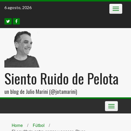
Skip
6 agosto, 2026
Toggle
to
navigatio
content
Siento Ruido de Pelota
un blog de Julio Marini (@jotamarini)
Toggle
navigation
Home
/
Fútbol
/