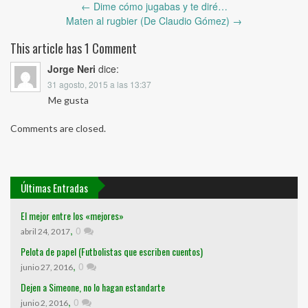
Post
←
Dime cómo jugabas y te diré…
navigation
Maten al rugbier (De Claudio Gómez)
→
This article has 1 Comment
Jorge Neri
dice:
31 agosto, 2015 a las 13:37
Me gusta
Comments are closed.
Últimas Entradas
El mejor entre los «mejores»
,
0
abril 24, 2017
Pelota de papel (Futbolistas que escriben cuentos)
,
0
junio 27, 2016
Dejen a Simeone, no lo hagan estandarte
,
0
junio 2, 2016