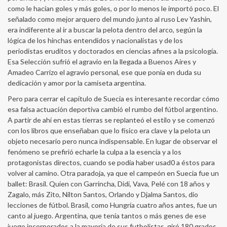
como le hacían goles y más goles, o por lo menos le importó poco. El
señalado como mejor arquero del mundo junto al ruso Lev Yashin,
era indiferente al ir a buscar la pelota dentro del arco, según la
lógica de los hinchas entendidos y nacionalistas y de los
periodistas eruditos y doctorados en ciencias afines a la psicología.
Esa Selección sufrió el agravio en la llegada a Buenos Aires y
Amadeo Carrizo el agravio personal, ese que ponía en duda su
dedicación y amor por la camiseta argentina.
Pero para cerrar el capítulo de Suecia es interesante recordar cómo
esa falsa actuación deportiva cambió el rumbo del fútbol argentino.
A partir de ahí en estas tierras se replanteó el estilo y se comenzó
con los libros que enseñaban que lo físico era clave y la pelota un
objeto necesario pero nunca indispensable. En lugar de observar el
fenómeno se prefirió echarle la culpa a la esencia y a los
protagonistas directos, cuando se podía haber usad0 a éstos para
volver al camino. Otra paradoja, ya que el campeón en Suecia fue un
ballet: Brasil. Quien con Garrincha, Didi, Vava, Pelé con 18 años y
Zagalo, más Zito, Nilton Santos, Orlando y Djalma Santos, dio
lecciones de fútbol. Brasil, como Hungría cuatro años antes, fue un
canto al juego. Argentina, que tenía tantos o más genes de ese
juego incorporados a la mayoría de sus futbolistas, giró 180 grados.