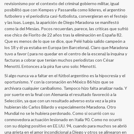
revisionismo por el contexto del criminal gobierno militar, igual
posibilitó que con Kempes y Passarella como líderes, el argentino
futbolero y el periodista casi-futbolista, convergieran en el festejo
y las loas. Luego, la aparición de Diego Maradona se manifestó
como la del Mesías. Pocos recuerdan, parece, las críticas que sufrió
ese chico de Fiorito de 22 años tras la eliminación en España 82.
Que es menos de lo que se dice, que Pelé había salido campeón a
los 18 y él ya estaba en Europa (en Barcelona). Claro que Maradona
tuvo a favor ( para no quedar en el centro de la escena) la inquina y
facturas a cobrar que tenían muchos periodistas con César
Menotti. Entonces a la pira fue uno solo: Menotti.
Si algo nunca va a faltar en el fútbol argentino es la hipocresía y el
oportunismo. Y con la coronación en México 86 hizo que se
archivara cualquier canibalismo. Tampoco hizo falta analizar nada. Y
por suerte en la final con Alemania el resultado favoreció a la
Selección, ya que con un resultado adverso esta vez a la pira
hubieran ido Carlos Bilardo y especialmente Maradona. Otro
Mundial no se le hubiera perdonado. Como si ocurrió con su
conmovedora actuación lesionado en Italia 90. Como no ocurrió
con su dóping positivo en EE.UU. 94, cuando para muchos se abrió
una grieta en el amor incondicional a Diego y otros se alinearon en