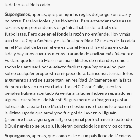
la defensa al ídolo caído.
Supongamos
, apenas, que por aquí las reglas del juego son esas y
no otras. Para los ídolos y las idolatrías. Para entender todas esas
razones que pretendemos esgrimir al hablar de fútbol y de
futbolistas. Pero que en el fondo la razón no entiende. Hoy y más
aún tras la Copa América y esta final perdida a 12 meses de la caída
en el Mundial de Brasil, el eje es Lionel Messi. Hay ultras en cada
lado y hay unos cuantos menos tratando de analizar más fríamente.
Es claro que los anti Messi son más dificiles de entender, como a
todos los anti será por el efecto facilista que impone el no, por
sobre cualquier propuesta enriquecedora. La inconsistencia de los
argumentos anti se sustentan, en realidad, únicamente en la falta
de puntería y en un resultado. Tras el 0-0 con Chile, si en los
penales hubiera acertado Argentina ¿alquien hubiera reparado en
algunas cuestiones de Messi? Seguramente su imagen a gastar
habría sido la patada de Medel en el estómago (¡como le pegaron!),
la última jugada que armó y no fue gol de Lavezzi o Higuaín
(¡siempre hace alguna genial!), o su penal perfectamente pateado
(¡Qué nervioso se puso!). Hubieran coincidido los pro y los contra.
Supongamos
, apenas, que como este es un país lleno de técnicos