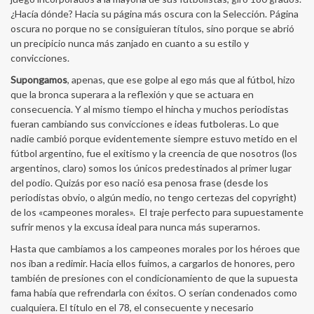
¿Hacía dónde? Hacia su página más oscura con la Selección. Página
oscura no porque no se consiguieran títulos, sino porque se abrió
un precipicio nunca más zanjado en cuanto a su estilo y
convicciones.
Supongamos
, apenas, que ese golpe al ego más que al fútbol, hizo
que la bronca superara a la reflexión y que se actuara en
consecuencia. Y al mismo tiempo el hincha y muchos periodistas
fueran cambiando sus convicciones e ideas futboleras. Lo que
nadie cambió porque evidentemente siempre estuvo metido en el
fútbol argentino, fue el exitismo y la creencia de que nosotros (los
argentinos, claro) somos los únicos predestinados al primer lugar
del podio. Quizás por eso nació esa penosa frase (desde los
periodistas obvio, o algún medio, no tengo certezas del copyright)
de los «campeones morales». El traje perfecto para supuestamente
sufrir menos y la excusa ideal para nunca más superarnos.
Hasta que cambiamos a los campeones morales por los héroes que
nos iban a redimir. Hacia ellos fuimos, a cargarlos de honores, pero
también de presiones con el condicionamiento de que la supuesta
fama había que refrendarla con éxitos. O serían condenados como
cualquiera. El título en el 78, el consecuente y necesario