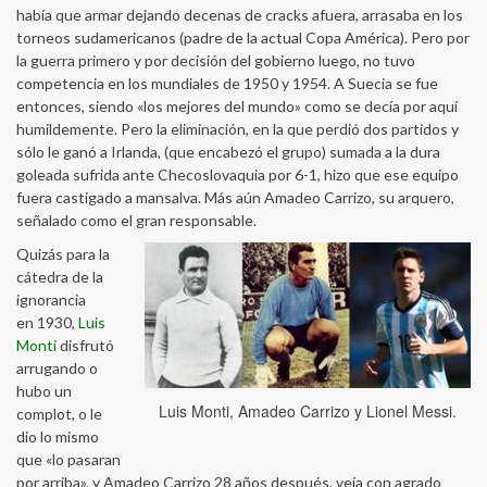
había que armar dejando decenas de cracks afuera, arrasaba en los
torneos sudamericanos (padre de la actual Copa América). Pero por
la guerra primero y por decisión del gobierno luego, no tuvo
competencia en los mundiales de 1950 y 1954. A Suecia se fue
entonces, siendo «los mejores del mundo» como se decía por aquí
humildemente. Pero la eliminación, en la que perdió dos partidos y
sólo le ganó a Irlanda, (que encabezó el grupo) sumada a la dura
goleada sufrida ante Checoslovaquia por 6-1, hizo que ese equipo
fuera castigado a mansalva. Más aún Amadeo Carrizo, su arquero,
señalado como el gran responsable.
Quizás para la
cátedra de la
ignorancia
en 1930,
Luis
Monti
disfrutó
arrugando o
hubo un
Luis Monti, Amadeo Carrizo y Lionel Messi.
complot, o le
dio lo mismo
que «lo pasaran
por arriba», y Amadeo Carrizo 28 años después, veía con agrado