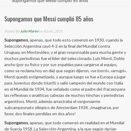
Supongamos que Messi cumplió 85 años
Supongamos que Messi cumplió 85 años
Posted By
Julio Marini
on 8 julio, 2015
Supongamos
, apenas, que todo esto comenzó en 1930, cuando la
Selección Argentina cayó 4-2 en la final del Mundial contra
Uruguay, en Montevideo, y el gran responsable para mucha gente y
muchos periodistas fue el líder del seleccionado, Luis Monti. Doble
ancho (por su fìsico y por sus espaldas para cargarse al equipo,
como se reclama hoy en día) que según dijeron, «se borró», «arrugó».
Monti quedó estigmatizado, y aunque luego se fue a Europa a jugar
para Juventus donde triunfó y salió campeón del mundo con Italia
en el Mundial de 1934, fue señalado como el padre del
fracaso
para
las reflexivas y analíticas cabezas de muchos hinchas y periodistas
argentinos. Monti, además arrastraba el vergonzante
subcampeonato olímpico de Amsterdam 1928. ¡Imaginarse, por
favor, dos finales perdidas en dos años!
Supongamos
, apenas, que todo comenzó en realidad en el Mundial
de Suecia 1958. La Selección Argentina, a la que según decían