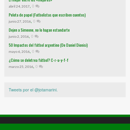
,
0
abril 24, 2017
Pelota de papel (Futbolistas que escriben cuentos)
,
0
junio 27, 2016
Dejen a Simeone, no lo hagan estandarte
,
0
junio 2, 2016
50 Impactos del fútbol argentino (De Daniel Dionisi)
,
0
mayo 6, 2016
¿Cómo se deletrea fútbol? C-r-u-y-f-f
,
0
marzo 25, 2016
Tweets por el @jotamarini.