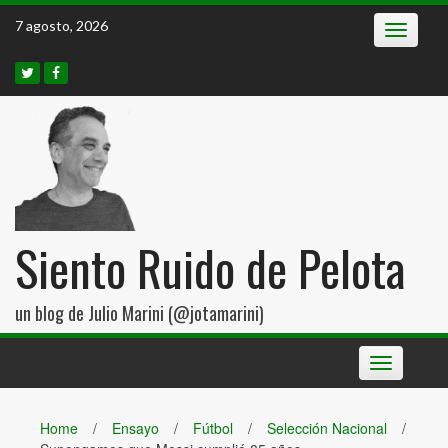
Skip
7 agosto, 2026
Toggle
to
navigatio
content
Siento Ruido de Pelota
un blog de Julio Marini (@jotamarini)
Toggle
navigation
Home
/
Ensayo
/
Fútbol
/
Selección Nacional
/