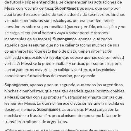
de fútbol y súper entendidos, se desmenuzan las actuaciones de
Messi con rotunda certeza.
Supongamos
, apenas, que como por
aquí la gente sabe mucho de todo, además de técnicos los hinchas
y muchos periodistas son psicólogos, por eso pueden definir
cuestiones sobre su personalidad (parece perdido, mira al piso y no
se carga el equipo al hombro vaya a saber porqué razones
insondables de su mente).
Supongamos
, apenas, que todos
aquellos que aseguran que no se calienta (como muchos de sus
compañeros) porque está lleno de plata, tienen información
calificada e imposible de revelar que supere apenas esa temeridad
verbal. A Messi se lo puede analizar y criticar, por supuesto, pero
con argumentos mayores, en calidad y sustento, a las eximias
condiciones futbolísticas del rosarino, por ejemplo.
Supongamos
, apenas y por un segundo, que todos los argentinos,
hinchas o periodistas, que castigan desde lugares incomprobables
a Messi, cargan con sus propias frustraciones y hasta con las que
les genera Messi. Lo que no merece discusión es que la mochila es
desigual siempre.
Supongamos
, apenas, que Messi carga con la
mochila de su frustración, pero al mismo tiempo soporta la que le
transfieren millones de argentinos.
¿Cómo entender que te llamen victimario cuando apenas sos la