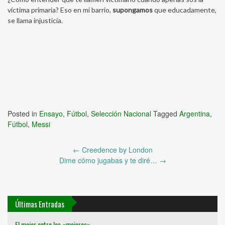
víctima primaria? Eso en mi barrio,
supongamos
que educadamente,
se llama injusticia.
Posted in
Ensayo
,
Fútbol
,
Selección Nacional
Tagged
Argentina
,
Fútbol
,
Messi
Post
←
Creedence by London
navigation
Dime cómo jugabas y te diré…
→
Últimas Entradas
El mejor entre los «mejores»