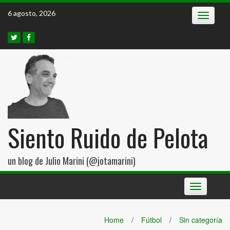
Skip
6 agosto, 2026
Toggle
to
navigatio
content
Siento Ruido de Pelota
un blog de Julio Marini (@jotamarini)
Toggle
navigation
Home
/
Fútbol
/
Sin categoría