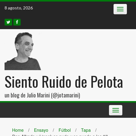
Skip
8 agosto, 2026
Toggle
to
navigatio
content
Siento Ruido de Pelota
un blog de Julio Marini (@jotamarini)
Toggle
navigation
Home
/
Ensayo
/
Fútbol
/
Tapa
/