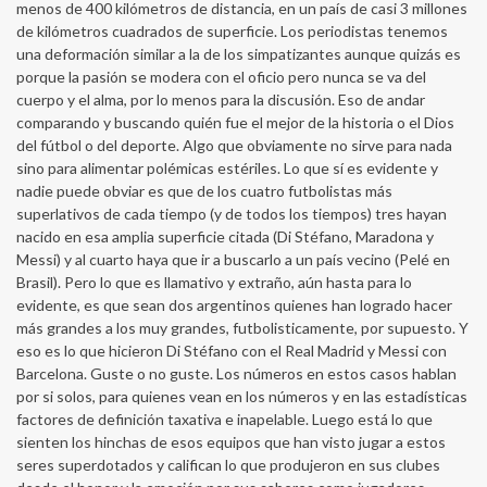
menos de 400 kilómetros de distancia, en un país de casi 3 millones
de kilómetros cuadrados de superficie. Los periodistas tenemos
una deformación similar a la de los simpatizantes aunque quizás es
porque la pasión se modera con el oficio pero nunca se va del
cuerpo y el alma, por lo menos para la discusión. Eso de andar
comparando y buscando quién fue el mejor de la historia o el Dios
del fútbol o del deporte. Algo que obviamente no sirve para nada
sino para alimentar polémicas estériles. Lo que sí es evidente y
nadie puede obviar es que de los cuatro futbolistas más
superlativos de cada tiempo (y de todos los tiempos) tres hayan
nacido en esa amplia superficie citada (Di Stéfano, Maradona y
Messi) y al cuarto haya que ir a buscarlo a un país vecino (Pelé en
Brasil). Pero lo que es llamativo y extraño, aún hasta para lo
evidente, es que sean dos argentinos quienes han logrado hacer
más grandes a los muy grandes, futbolisticamente, por supuesto. Y
eso es lo que hicieron Di Stéfano con el Real Madrid y Messi con
Barcelona. Guste o no guste. Los números en estos casos hablan
por si solos, para quienes vean en los números y en las estadísticas
factores de definición taxativa e inapelable. Luego está lo que
sienten los hinchas de esos equipos que han visto jugar a estos
seres superdotados y califican lo que produjeron en sus clubes