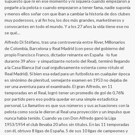
supuesto que ni en ese momento y ni siquiera cuando empezaron a
pegarle a la pelota o cuando empezaron a tener fama, nadie suponía
y menos ellos soñar con que iban a cambiar la historia de dos clubes
muy poderosos, y al fin hoy, los dos más grandes, marketineros y
convocantes en todo el mundo. Y a los 27 años la vida tiene ese no
se qué…
Alfredo Di Stéfano, tras una controversia entre River, Millonarios
de Colombia, Barcelona y Real Madrid (con peso del gobierno del
propio Francisco Franco, dictador reinante en España -lo fue
durante 39 años- y simpatizante notorio del Real), terminó llegando
a la Casa Blanca (tal cual orgullosamente ostenta como rótulo el
Real Madrid). Si bien esa edad para un futbolista en cualquier época
es sinónimo de plenitud, semejante examen en 1953 no dejaba de
ser una aventura para el examinado. El gran Alfredo, en 11
temporadas en el Real, logró tener un promedio de gol de 0,76%
por partido pero eso podría quedar en una simple estadística
personal. Lo llamativo es que sus números y sus actuaciones con la
pelota como socia le dieron al Real una proyección y un impulso que
nunca había tenido. Cuando ya con Don Alfredo ganó la Liga
1953/1954 el club llevaba 20 años sin títulos. En las 11 temporadas
con él, obtuvo 8 ligas de España, 5 de sus 10 ligas de campeones y