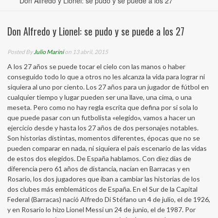
Don Alfredo y Lionel: se pudo y se puede a los 27
Don Alfredo y Lionel: se pudo y se puede a los 27
Posted By
Julio Marini
on 13 abril, 2015
A los 27 años se puede tocar el cielo con las manos o haber
conseguido todo lo que a otros no les alcanza la vida para lograr ni
siquiera al uno por ciento. Los 27 años para un jugador de fútbol en
cualquier tiempo y lugar pueden ser una llave, una cima, o una
meseta. Pero como no hay regla escrita que defina por si sola lo
que puede pasar con un futbolista «elegido», vamos a hacer un
ejercicio desde y hasta los 27 años de dos personajes notables.
Son historias distintas, momentos diferentes, épocas que no se
pueden comparar en nada, ni siquiera el país escenario de las vidas
de estos dos elegidos. De España hablamos. Con diez días de
diferencia pero 61 años de distancia, nacían en Barracas y en
Rosario, los dos jugadores que iban a cambiar las historias de los
dos clubes más emblemáticos de España. En el Sur de la Capital
Federal (Barracas) nació Alfredo Di Stéfano un 4 de julio, el de 1926,
y en Rosario lo hizo Lionel Messi un 24 de junio, el de 1987. Por