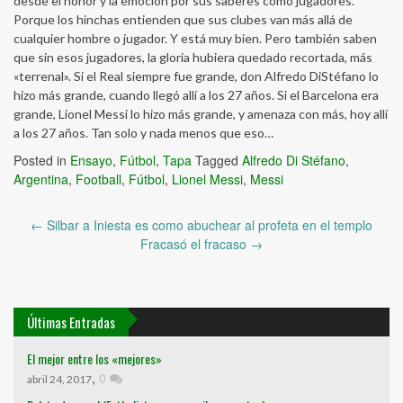
desde el honor y la emoción por sus saberes como jugadores.
Porque los hinchas entienden que sus clubes van más allá de
cualquier hombre o jugador. Y está muy bien. Pero también saben
que sin esos jugadores, la gloria hubiera quedado recortada, más
«terrenal». Si el Real siempre fue grande, don Alfredo DiStéfano lo
hizo más grande, cuando llegó allí a los 27 años. Si el Barcelona era
grande, Lionel Messi lo hizo más grande, y amenaza con más, hoy allí
a los 27 años. Tan solo y nada menos que eso…
Posted in
Ensayo
,
Fútbol
,
Tapa
Tagged
Alfredo Di Stéfano
,
Argentina
,
Football
,
Fútbol
,
Lionel Messi
,
Messi
Post
←
Silbar a Iniesta es como abuchear al profeta en el templo
navigation
Fracasó el fracaso
→
Últimas Entradas
El mejor entre los «mejores»
,
0
abril 24, 2017